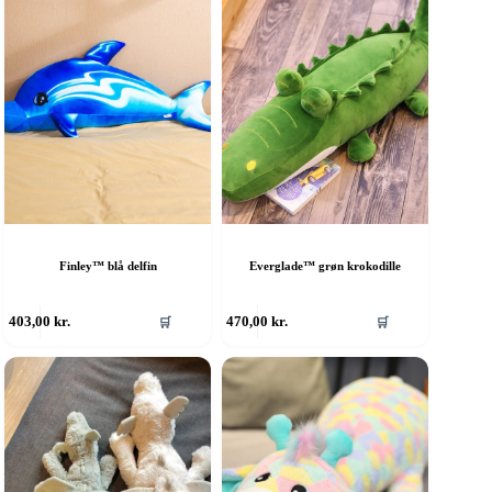
Finley™ blå delfin
Everglade™ grøn krokodille
403,00
kr.
470,00
kr.
🛒
🛒