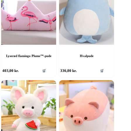
Lyserød flamingo Plume™-pude
Hvalpude
403,00
kr.
336,00
kr.
🛒
🛒