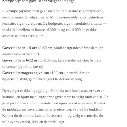
Kæmpe plys som gave: sådan vælger du rigtigt
Et
kæmpe plysdyr
er en gave med høj følelsesmæssig træfprocent,
men der er reelle valg at træffe. Modtagerens alder afgør størrelsen.
Formålet afgør dyretypen. Og budgettet afgør materialekvaliteten —
forskellen mellem en bamse til 300 kr. og en til 600 kr. er ikke
kosmetisk, den er strukturel.
Gaver til børn 1-5 år:
40-60 cm, blødt ansigt uden hårde detaljer,
maskinvaskbar ved 30°C
Gaver til børn 6-12 år:
80-100 cm, karakter der matcher barnets
interesser (dyr, film, farver)
Gaver til teenagers og voksne:
100 cm+, neutralt design,
højdensitetsfyld, gerne med egnet til dekorativ brug
Dyrevalget er ikke ligegyldigt. En koala med korte arme er svær at
kramme; en bjørn med lange arme giver mere naturlig omfavnelse. En
giraf på 120 cm er imponerende men upraktisk at sove med. Kender
du modtagerens soverutiner eller præferencer, køb ud fra funktion.
Kender du dem ikke, køb ud fra æstetik — og vælg en størrelse du
ville synes var fed, ikke en der er billigst.