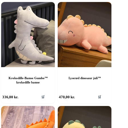
Krokodille-Bamse Gumbo™
Lyserød dinosaur juli™
krokodille bamse
336,00
kr.
470,00
kr.
🛒
🛒