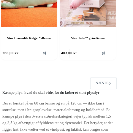
Stor Crocodile Ridge™-Bamse
Stor Tutu™ griseBamse
268,00
kr.
403,00
kr.
🛒
🛒
NÆSTE
Kæmpe plys: hvad du skal vide, før du køber et stort plysdyr
Der er forskel på en 60 cm bamse og en på 120 cm — ikke kun i
størrelse, men i brugsoplevelse, materialeforbrug og holdbarhed. Et
kæmpe plys
i den øverste størrelseskategori vejer typisk mellem 1,5
og 3,5 kg afhængigt af fylddensitet og dyremodel. Det betyder, at det
ligger fast, ikke vælter ved et vindpust, og faktisk kan bruges som