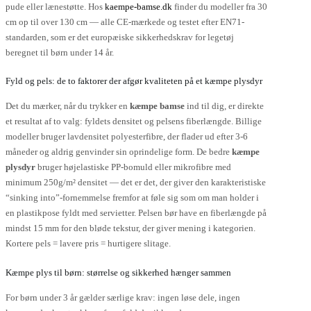
pude eller lænestøtte. Hos
kaempe-bamse.dk
finder du modeller fra 30
cm op til over 130 cm — alle CE-mærkede og testet efter EN71-
standarden, som er det europæiske sikkerhedskrav for legetøj
beregnet til børn under 14 år.
Fyld og pels: de to faktorer der afgør kvaliteten på et kæmpe plysdyr
Det du mærker, når du trykker en
kæmpe bamse
ind til dig, er direkte
et resultat af to valg: fyldets densitet og pelsens fiberlængde. Billige
modeller bruger lavdensitet polyesterfibre, der flader ud efter 3-6
måneder og aldrig genvinder sin oprindelige form. De bedre
kæmpe
plysdyr
bruger højelastiske PP-bomuld eller mikrofibre med
minimum 250g/m² densitet — det er det, der giver den karakteristiske
“sinking into”-fornemmelse fremfor at føle sig som om man holder i
en plastikpose fyldt med servietter. Pelsen bør have en fiberlængde på
mindst 15 mm for den bløde tekstur, der giver mening i kategorien.
Kortere pels = lavere pris = hurtigere slitage.
Kæmpe plys til børn: størrelse og sikkerhed hænger sammen
For børn under 3 år gælder særlige krav: ingen løse dele, ingen