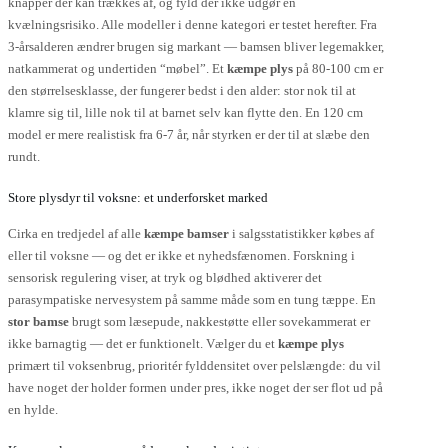
knapper der kan trækkes af, og fyld der ikke udgør en
kvælningsrisiko. Alle modeller i denne kategori er testet herefter. Fra
3-årsalderen ændrer brugen sig markant — bamsen bliver legemakker,
natkammerat og undertiden “møbel”. Et
kæmpe plys
på 80-100 cm er
den størrelsesklasse, der fungerer bedst i den alder: stor nok til at
klamre sig til, lille nok til at barnet selv kan flytte den. En 120 cm
model er mere realistisk fra 6-7 år, når styrken er der til at slæbe den
rundt.
Store plysdyr til voksne: et underforsket marked
Cirka en tredjedel af alle
kæmpe bamser
i salgsstatistikker købes af
eller til voksne — og det er ikke et nyhedsfænomen. Forskning i
sensorisk regulering viser, at tryk og blødhed aktiverer det
parasympatiske nervesystem på samme måde som en tung tæppe. En
stor bamse
brugt som læsepude, nakkestøtte eller sovekammerat er
ikke barnagtig — det er funktionelt. Vælger du et
kæmpe plys
primært til voksenbrug, prioritér fylddensitet over pelslængde: du vil
have noget der holder formen under pres, ikke noget der ser flot ud på
en hylde.