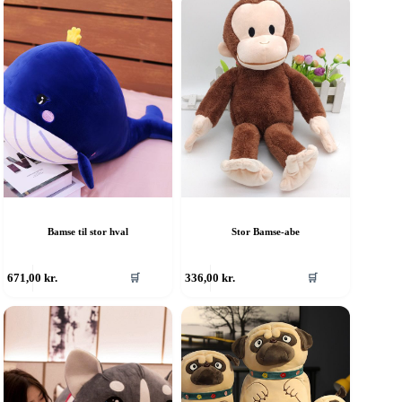
Bamse til stor hval
Stor Bamse-abe
671,00
kr.
336,00
kr.
🛒
🛒