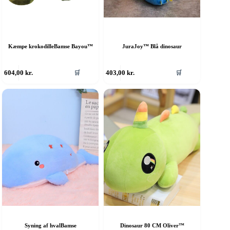
Kæmpe krokodilleBamse Bayou™
JuraJoy™ Blå dinosaur
604,00
kr.
403,00
kr.
🛒
🛒
Syning af hvalBamse
Dinosaur 80 CM Oliver™