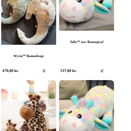
Talla™ stor Bamsegiraf
Wyrm™ Bamsedrage
470,00
kr.
537,00
kr.
🛒
🛒