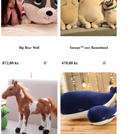
Big Bear Wolf
Snoopy™ stor Bamsehund
872,00
kr.
470,00
kr.
🛒
🛒