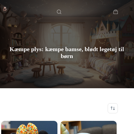
Fortsæt
Hjem
til
indhold
Indkøbsku
Kæmpe plys: kæmpe bamse, blødt legetøj til
børn