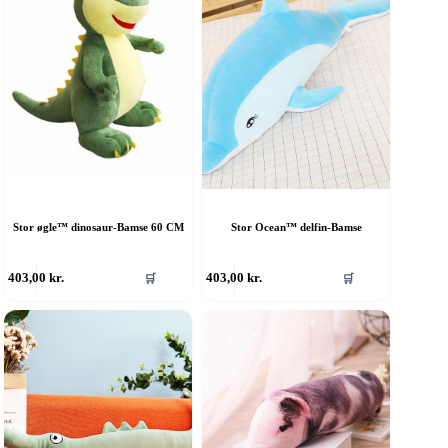
Stor øgle™ dinosaur-Bamse 60 CM
Stor Ocean™ delfin-Bamse
403,00
kr.
403,00
kr.
🛒
🛒