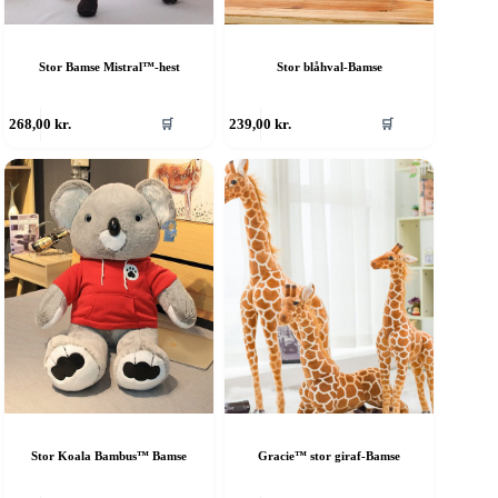
Stor Bamse Mistral™-hest
Stor blåhval-Bamse
268,00
kr.
239,00
kr.
🛒
🛒
Stor Koala Bambus™ Bamse
Gracie™ stor giraf-Bamse