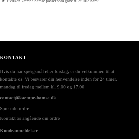
Hvilken kæmpe bamse passer som gave til et lille barn?
KONTAKT
Hvis du har spørgsmål eller forslag, er du velkommen til at
kontakte os. Vi besvarer din henvendelse inden for 24 timer,
mandag til fredag mellem kl. 9.00 og 17.00.
contact@kaempe-bamse.dk
Spor min ordre
Kontakt os angående din ordre
Kundeanmeldelser