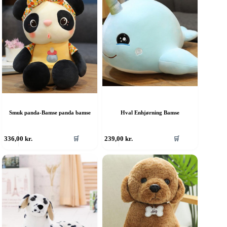
Smuk panda-Bamse panda bamse
Hval Enhjørning Bamse
336,00
kr.
239,00
kr.
🛒
🛒