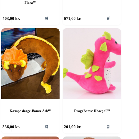
Flora™
403,00
kr.
671,00
kr.
🛒
🛒
Kæmpe drage-Bamse Ash™
DrageBamse Rhaegal™
336,00
kr.
201,00
kr.
🛒
🛒