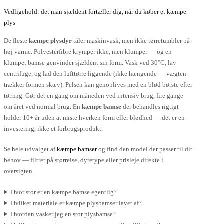
Vedligehold: det man sjældent fortæller dig, når du køber et kæmpe
plys
De fleste
kæmpe plysdyr
tåler maskinvask, men ikke tørretumbler på
høj varme. Polyesterfibre krymper ikke, men klumper — og en
klumpet bamse genvinder sjældent sin form. Vask ved 30°C, lav
centrifuge, og lad den lufttørre liggende (ikke hængende — vægten
trækker formen skæv). Pelsen kan genoplives med en blød børste efter
tørring. Gør det en gang om måneden ved intensiv brug, fire gange
om året ved normal brug. En
kæmpe bamse
der behandles rigtigt
holder 10+ år uden at miste hverken form eller blødhed — det er en
investering, ikke et forbrugsprodukt.
Se hele udvalget af
kæmpe bamser
og find den model der passer til dit
behov — filtrer på størrelse, dyretype eller prisleje direkte i
oversigten.
Hvor stor er en kæmpe bamse egentlig?
Hvilket materiale er kæmpe plysbamser lavet af?
Hvordan vasker jeg en stor plysbamse?