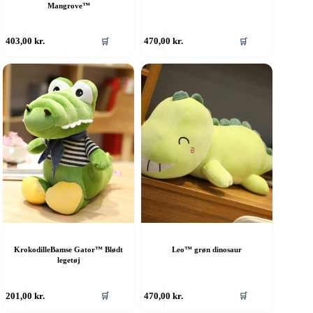
Mangrove™
403,00
kr.
470,00
kr.
🛒
🛒
KrokodilleBamse Gator™ Blødt
Leo™ grøn dinosaur
legetøj
201,00
kr.
470,00
kr.
🛒
🛒