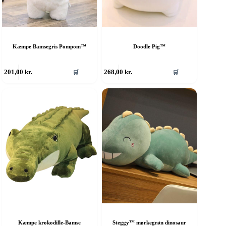
Kæmpe Bamsegris Pompom™
Doodle Pig™
201,00
kr.
268,00
kr.
🛒
🛒
Kæmpe krokodille-Bamse
Steggy™ mørkegrøn dinosaur