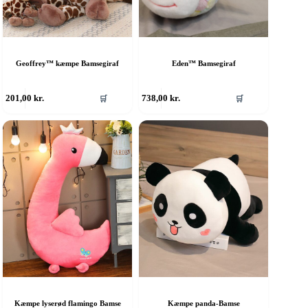
Geoffrey™ kæmpe Bamsegiraf
Eden™ Bamsegiraf
201,00
kr.
738,00
kr.
🛒
🛒
Kæmpe lyserød flamingo Bamse
Kæmpe panda-Bamse