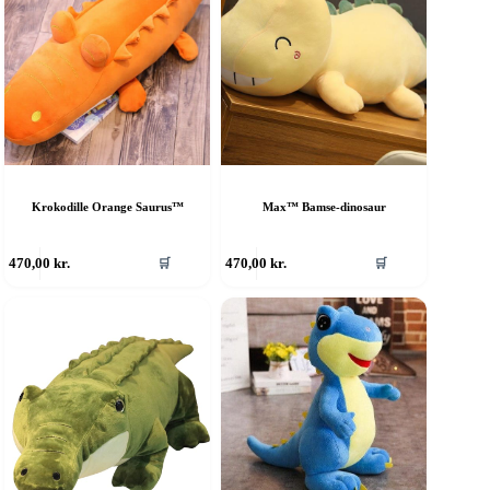
Krokodille Orange Saurus™
Max™ Bamse-dinosaur
470,00
kr.
470,00
kr.
🛒
🛒