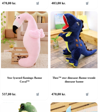
470,00
kr.
403,00
kr.
🛒
🛒
Stor lyserød flamingo Bamse
Theo™ stor dinosaur-Bamse tromle
Coral™
dinosaur bamse
537,00
kr.
470,00
kr.
🛒
🛒