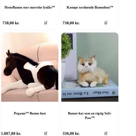
HesteBamse stor størrelse lynlås™
Kæmpe tordnende Bamsehest™
738,00
kr.
738,00
kr.
🛒
🛒
Pegasus™ Bamse hest
Bamse-kat som en rigtig Soft-
Paw™
1.007,00
kr.
336,00
kr.
🛒
🛒