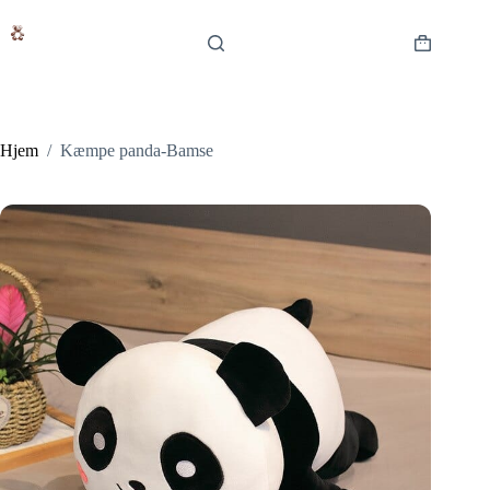
Fortsæt
til
indhold
Indkøbsku
Hjem
/
Kæmpe panda-Bamse