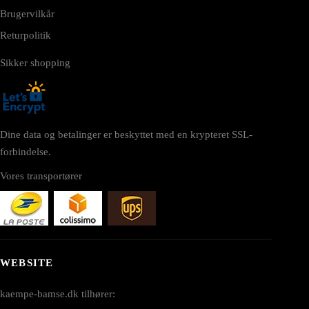
Brugervilkår
Returpolitik
Sikker shopping
Dine data og betalinger er beskyttet med en krypteret SSL-
forbindelse.
Vores transportører
WEBSITE
kaempe-bamse.dk tilhører: