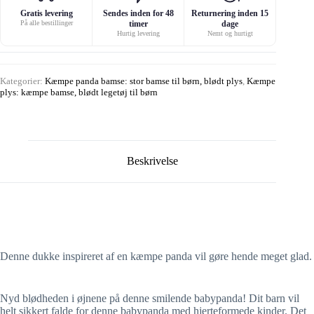
Gratis levering
Sendes inden for 48
Returnering inden 15
På alle bestillinger
timer
dage
Hurtig levering
Nemt og hurtigt
Kategorier:
Kæmpe panda bamse: stor bamse til børn, blødt plys
,
Kæmpe
plys: kæmpe bamse, blødt legetøj til børn
Beskrivelse
Denne dukke inspireret af en kæmpe panda vil gøre hende meget glad.
Nyd blødheden i øjnene på denne smilende babypanda! Dit barn vil
helt sikkert falde for denne babypanda med hjerteformede kinder. Det