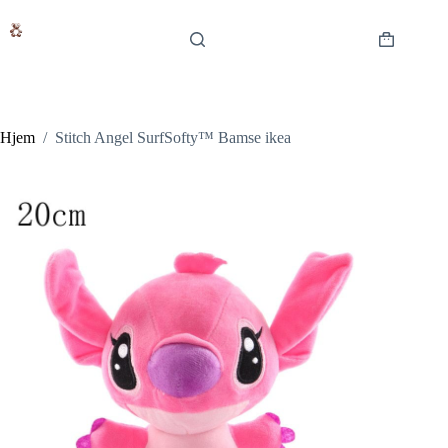
Fortsæt
til
indhold
Indkøbsku
Hjem
/
Stitch Angel SurfSofty™ Bamse ikea