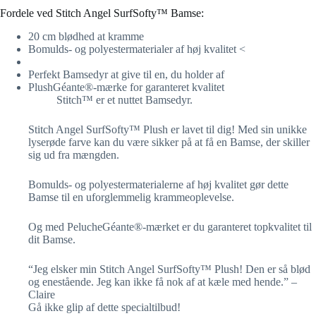
Fordele ved Stitch Angel SurfSofty™ Bamse:
20 cm blødhed at kramme
Bomulds- og polyestermaterialer af høj kvalitet <
Perfekt Bamsedyr at give til en, du holder af
PlushGéante®-mærke for garanteret kvalitet
Stitch™ er et nuttet Bamsedyr.
Stitch Angel SurfSofty™ Plush er lavet til dig! Med sin unikke
lyserøde farve kan du være sikker på at få en Bamse, der skiller
sig ud fra mængden.
Bomulds- og polyestermaterialerne af høj kvalitet gør dette
Bamse til en uforglemmelig krammeoplevelse.
Og med PelucheGéante®-mærket er du garanteret topkvalitet til
dit Bamse.
“Jeg elsker min Stitch Angel SurfSofty™ Plush! Den er så blød
og enestående. Jeg kan ikke få nok af at kæle med hende.” –
Claire
Gå ikke glip af dette specialtilbud!