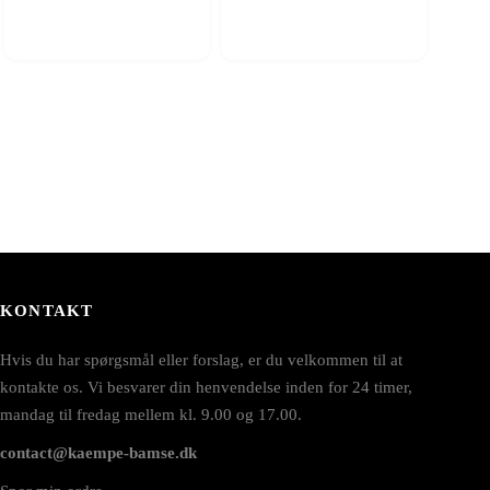
KONTAKT
Hvis du har spørgsmål eller forslag, er du velkommen til at
kontakte os. Vi besvarer din henvendelse inden for 24 timer,
mandag til fredag mellem kl. 9.00 og 17.00.
contact@kaempe-bamse.dk