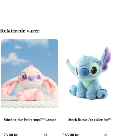
Relaterede varer
Stitch tøjdyr Petite Angel™ kæmpe
Stitch Bamse Jeg elsker dig™
75,00
kr.
365,00
kr.
🛒
🛒