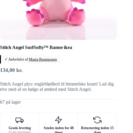
Stitch Angel SurfSofty™ Bamse ikea
✓ Anbefalet af
Maria Rasmussen
134,00
kr.
Stitch Angel plys: engleblødhed til himmelske kram! Lad dig
rive med af en bølge af ømhed med Stitch Angel.
67 på lager
Gratis levering
Sendes inden for 48
Returnering inden 15
På alle bestillinger
timer
dage