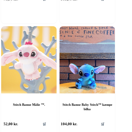
Stitch Bamse Mālie ™.
Stitch Bamse Baby Stitch™ kæmpe
bilka
52,00
kr.
104,00
kr.
🛒
🛒