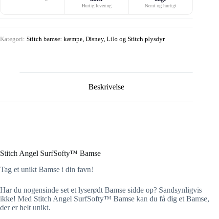
Hurtig levering
Nemt og hurtigt
Kategori:
Stitch bamse: kæmpe, Disney, Lilo og Stitch plysdyr
Beskrivelse
Stitch Angel SurfSofty™ Bamse
Tag et unikt Bamse i din favn!
Har du nogensinde set et lyserødt Bamse sidde op? Sandsynligvis
ikke! Med Stitch Angel SurfSofty™ Bamse kan du få dig et Bamse,
der er helt unikt.