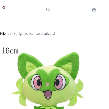
Fortsæt
til
indhold
Indkøbsku
Hjem
/
Sprigatito Bamse charizard