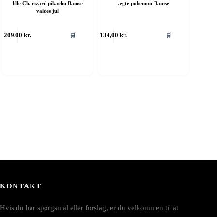
lille Charizard pikachu Bamse
ægte pokemon-Bamse
valdes jul
209,00
kr.
134,00
kr.
🛒
🛒
KONTAKT
Hvis du har spørgsmål eller forslag, er du velkommen til at