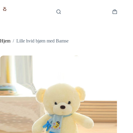
Fortsæt
til
indhold
Indkøbsku
Hjem
/
Lille hvid bjørn med Bamse