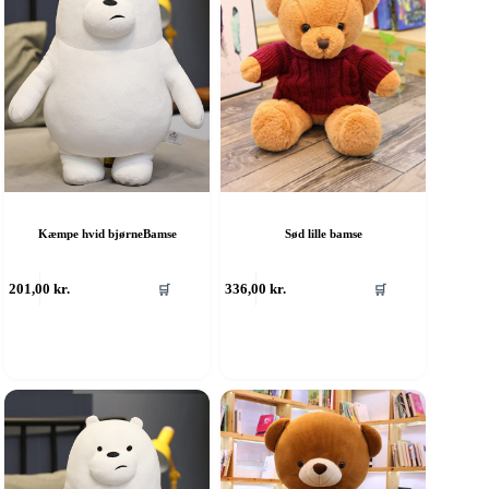
Kæmpe hvid bjørneBamse
Sød lille bamse
201,00
kr.
336,00
kr.
🛒
🛒