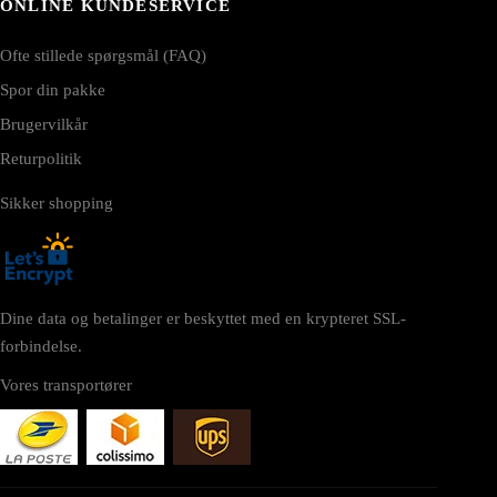
ONLINE KUNDESERVICE
Ofte stillede spørgsmål (FAQ)
Spor din pakke
Brugervilkår
Returpolitik
Sikker shopping
Dine data og betalinger er beskyttet med en krypteret SSL-
forbindelse.
Vores transportører