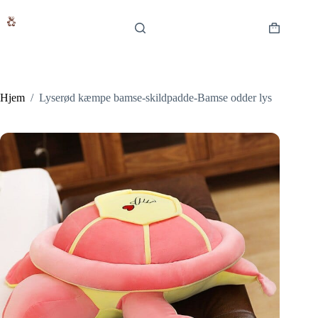
Fortsæt
til
indhold
Indkøbsku
Hjem
/
Lyserød kæmpe bamse-skildpadde-Bamse odder lys