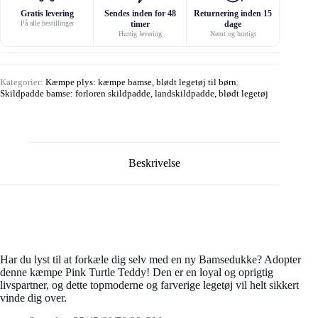
Gratis levering
Sendes inden for 48
Returnering inden 15
På alle bestillinger
timer
dage
Hurtig levering
Nemt og hurtigt
Kategorier:
Kæmpe plys: kæmpe bamse, blødt legetøj til børn
,
Skildpadde bamse: forloren skildpadde, landskildpadde, blødt legetøj
Beskrivelse
Har du lyst til at forkæle dig selv med en ny Bamsedukke? Adopter
denne kæmpe Pink Turtle Teddy! Den er en loyal og oprigtig
livspartner, og dette topmoderne og farverige legetøj vil helt sikkert
vinde dig over.