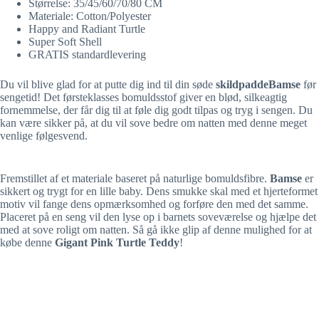
Størrelse: 35/45/60/70/80 CM
Materiale: Cotton/Polyester
Happy and Radiant Turtle
Super Soft Shell
GRATIS standardlevering
Du vil blive glad for at putte dig ind til din søde
skildpaddeBamse
før
sengetid! Det førsteklasses bomuldsstof giver en blød, silkeagtig
fornemmelse, der får dig til at føle dig godt tilpas og tryg i sengen. Du
kan være sikker på, at du vil sove bedre om natten med denne meget
venlige følgesvend.
Fremstillet af et materiale baseret på naturlige bomuldsfibre.
Bamse
er
sikkert og trygt for en lille baby. Dens smukke skal med et hjerteformet
motiv vil fange dens opmærksomhed og forføre den med det samme.
Placeret på en seng vil den lyse op i barnets soveværelse og hjælpe det
med at sove roligt om natten. Så gå ikke glip af denne mulighed for at
købe denne
Gigant Pink Turtle Teddy
!