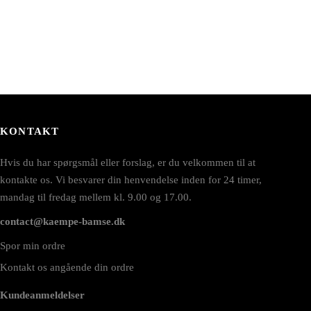
KONTAKT
Hvis du har spørgsmål eller forslag, er du velkommen til at
kontakte os. Vi besvarer din henvendelse inden for 24 timer,
mandag til fredag mellem kl. 9.00 og 17.00.
contact@kaempe-bamse.dk
Spor min ordre
Kontakt os angående din ordre
Kundeanmeldelser