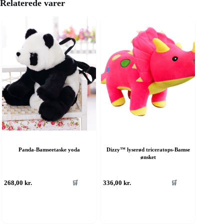
Relaterede varer
Panda-Bamseetaske yoda
Dizzy™ lyserød triceratops-Bamse
ønsket
268,00
kr.
336,00
kr.
🛒
🛒