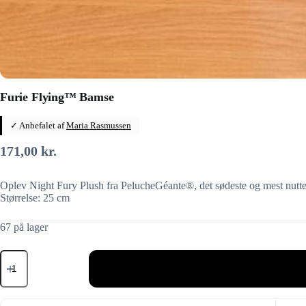
Furie Flying™ Bamse
✓ Anbefalet af
Maria Rasmussen
171,00
kr.
Oplev Night Fury Plush fra PelucheGéante®, det sødeste og mest nutte
Størrelse: 25 cm
67 på lager
Furie
Flying™
Bamse
antal