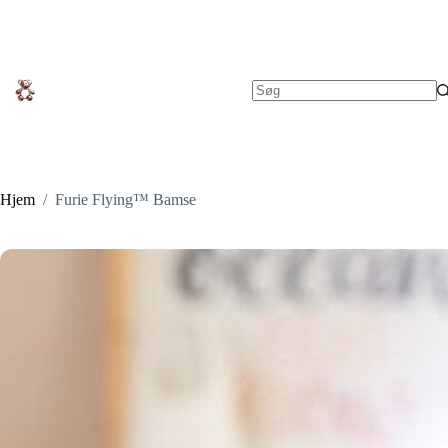
Fortsæt
til
indhold
Ingen
resultater
Hjem
/
Furie Flying™ Bamse