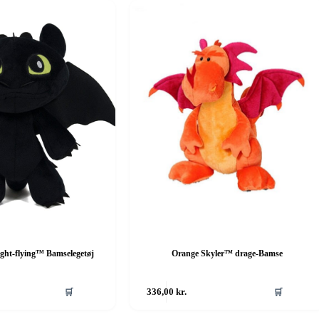
ght-flying™ Bamselegetøj
Orange Skyler™ drage-Bamse
🛒
336,00
kr.
🛒