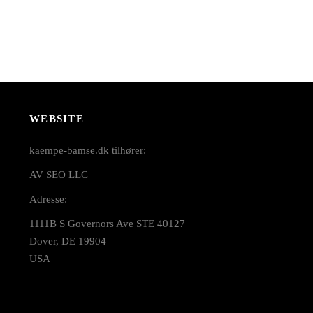
WEBSITE
kaempe-bamse.dk tilhører:
AV SEO LLC
Adresse:
1111B S Governors Ave STE 40127
Dover, DE 19904
USA