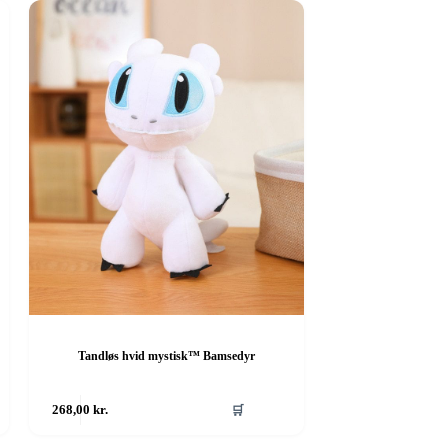
Tandløs hvid mystisk™ Bamsedyr
268,00
kr.
🛒