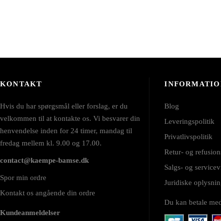
KONTAKT
INFORMATIO
Hvis du har spørgsmål eller forslag, er du
Blog
velkommen til at kontakte os. Vi besvarer din
Leveringspolitik
henvendelse inden for 24 timer, mandag til
Privatlivspolitik
fredag mellem kl. 9.00 og 17.00.
Retur- og refusion
contact@kaempe-bamse.dk
Salgs- og servicev
Spor min ordre
Juridiske oplysn
Kontakt os angående din ordre
Du kan betale me
Kundeanmeldelser