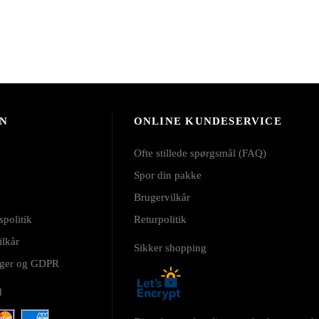
N
ONLINE KUNDESERVICE
Ofte stillede spørgsmål (FAQ)
Spor din pakke
Brugervilkår
spolitik
Returpolitik
ilkår
Sikker shopping
inger og GDPR
d