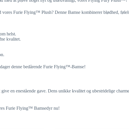
ad med at prøve noget nyt og usædvanligt, vores Flying Fury Plush™?
d vores Furie Flying™ Plush? Denne Bamse kombinerer blødhed, følels
som helst.
ne kvalitet.
on.
g opdager denne bedårende Furie Flying™-Bamse!
ive en enestående gave. Dens unikke kvalitet og ubestridelige charme til
ores Furie Flying™ Bamsedyr nu!