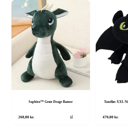
Saphira™ Grøn Drage Bamse
Tandløs XXL Ni
268,00
kr.
🛒
470,00
kr.