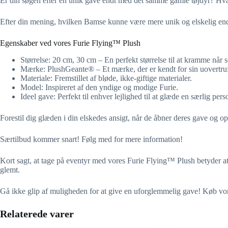
Er din søgen efter en unik gave endt med det samme gamle tøjdyr? Hv
Efter din mening, hvilken Bamse kunne være mere unik og elskelig en
Egenskaber ved vores Furie Flying™ Plush
Størrelse: 20 cm, 30 cm – En perfekt størrelse til at kramme når 
Mærke: PlushGeante® – Et mærke, der er kendt for sin uovertruf
Materiale: Fremstillet af bløde, ikke-giftige materialer.
Model: Inspireret af den yndige og modige Furie.
Ideel gave: Perfekt til enhver lejlighed til at glæde en særlig pers
Forestil dig glæden i din elskedes ansigt, når de åbner deres gave o
Særtilbud kommer snart! Følg med for mere information!
Kort sagt, at tage på eventyr med vores Furie Flying™ Plush betyder at g
glemt.
Gå ikke glip af muligheden for at give en uforglemmelig gave! Køb v
Relaterede varer