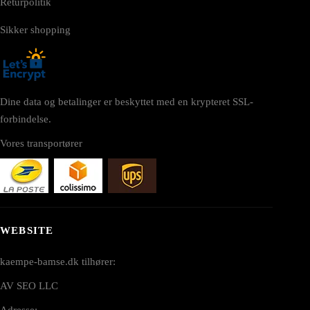
Returpolitik
Sikker shopping
Dine data og betalinger er beskyttet med en krypteret SSL-
forbindelse.
Vores transportører
WEBSITE
kaempe-bamse.dk tilhører:
AV SEO LLC
Adresse: