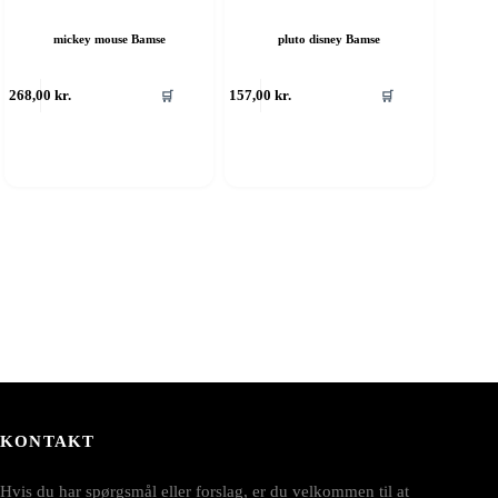
mickey mouse Bamse
pluto disney Bamse
268,00
kr.
157,00
kr.
🛒
🛒
KONTAKT
Hvis du har spørgsmål eller forslag, er du velkommen til at