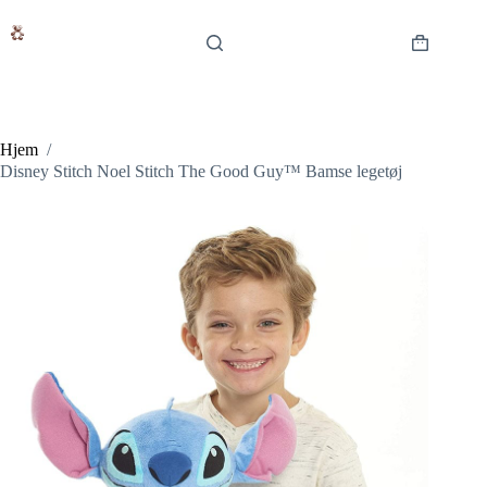
Fortsæt
til
indhold
Indkøbsku
Hjem
/
Disney Stitch Noel Stitch The Good Guy™ Bamse legetøj