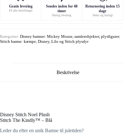
Gratis levering
Sendes inden for 48
Returnering inden 15
På alle bestillinger
timer
dage
Hurtig levering
Nemt og hurtigt
Kategorier:
Disney bamser: Mickey Mouse, samlerobjekter, plysfigurer
,
Stitch bamse: kæmpe, Disney, Lilo og Stitch plysdyr
Beskrivelse
Disney Stitch Noel Plush
Stitch The Kindly™ – Blå
Leder du efter en unik Bamse til juletiden?