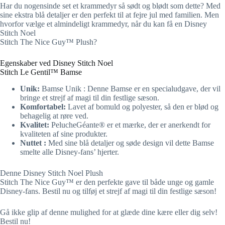
Har du nogensinde set et krammedyr så sødt og blødt som dette? Med
sine ekstra blå detaljer er den perfekt til at fejre jul med familien. Men
hvorfor vælge et almindeligt krammedyr, når du kan få en Disney
Stitch Noel
Stitch The Nice Guy™ Plush?
Egenskaber ved Disney Stitch Noel
Stitch Le Gentil™ Bamse
Unik:
Bamse Unik : Denne Bamse er en specialudgave, der vil
bringe et strejf af magi til din festlige sæson.
Komfortabel:
Lavet af bomuld og polyester, så den er blød og
behagelig at røre ved.
Kvalitet:
PelucheGéante® er et mærke, der er anerkendt for
kvaliteten af sine produkter.
Nuttet :
Med sine blå detaljer og søde design vil dette Bamse
smelte alle Disney-fans’ hjerter.
Denne Disney Stitch Noel Plush
Stitch The Nice Guy™ er den perfekte gave til både unge og gamle
Disney-fans. Bestil nu og tilføj et strejf af magi til din festlige sæson!
Gå ikke glip af denne mulighed for at glæde dine kære eller dig selv!
Bestil nu!